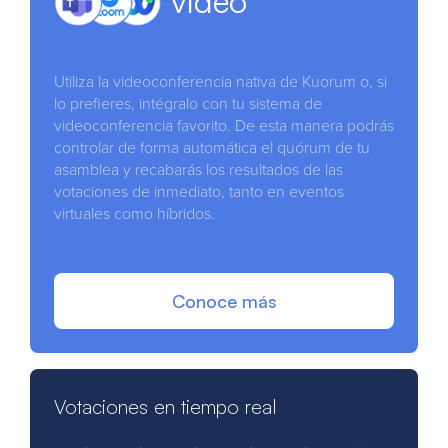
vídeo
Utiliza la videoconferencia nativa de Kuorum o, si
lo prefieres, intégralo con tu sistema de
videoconferencia favorito. De esta manera podrás
controlar de forma automática el quórum de tu
asamblea y recabarás los resultados de las
votaciones de inmediato, tanto en eventos
virtuales como híbridos.
Conoce más
Votaciones en tiempo real