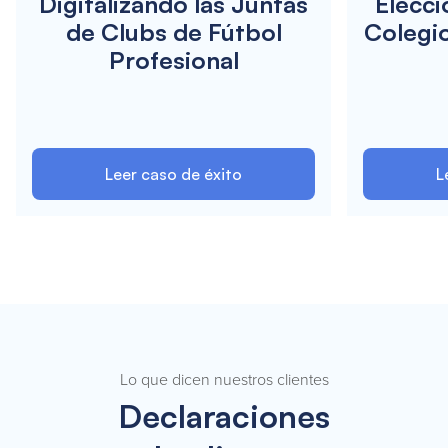
Digitalizando las Juntas
Elecci
de Clubs de Fútbol
Colegi
Profesional
Leer caso de éxito
L
Lo que dicen nuestros clientes
Declaraciones