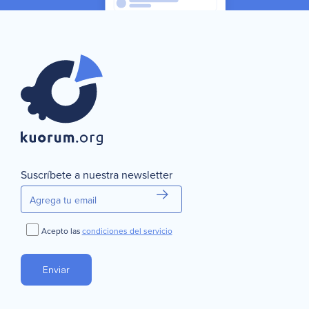
Selecciona el tipo de votación que quieres crear
Continuar
Cancelar
Suscríbete a nuestra newsletter
Acepto las
condiciones del servicio