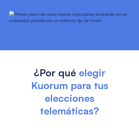
¿Por qué
elegir
Kuorum para tus
elecciones
telemáticas?