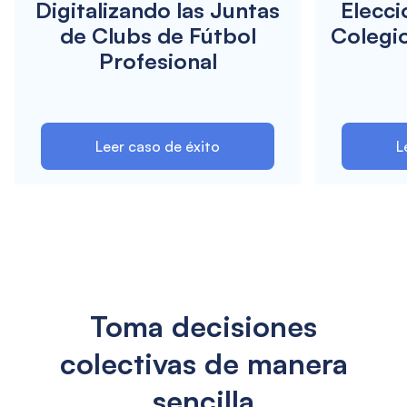
Digitalizando las Juntas
Elecci
de Clubs de Fútbol
Colegi
Profesional
Leer caso de éxito
L
Toma decisiones
colectivas de manera
sencilla