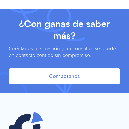
¿Con ganas de saber
más?
Cuéntanos tu situación y un consultor se pondrá
en contacto contigo sin compromiso.
Contáctanos