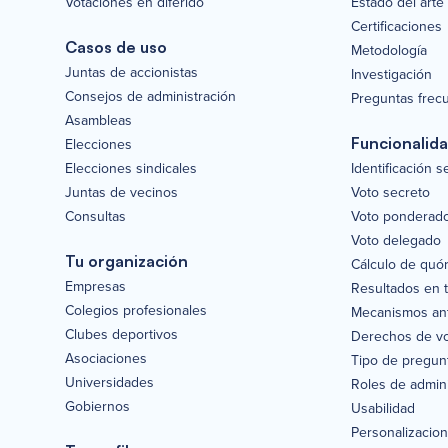
Votaciones en diferido
Estado del arte
Certificaciones
Casos de uso
Metodología
Juntas de accionistas
Investigación
Consejos de administración
Preguntas frec
Asambleas
Funcionalid
Elecciones
Elecciones sindicales
Identificación 
Juntas de vecinos
Voto secreto
Consultas
Voto ponderad
Voto delegado
Tu organización
Cálculo de quó
Empresas
Resultados en 
Colegios profesionales
Mecanismos ant
Clubes deportivos
Derechos de v
Asociaciones
Tipo de pregun
Universidades
Roles de admini
Gobiernos
Usabilidad
Personalizacio