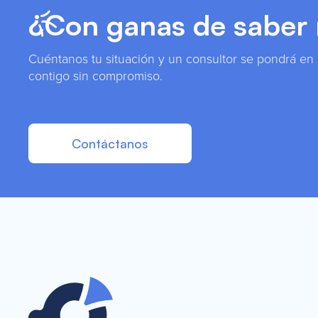
¿Con ganas de saber
Cuéntanos tu situación y un consultor se pondrá en
contigo sin compromiso.
Contáctanos