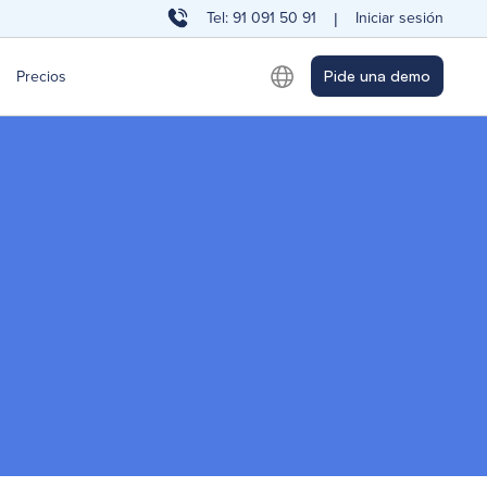
Tel: 91 091 50 91
Iniciar sesión
|
Precios
Pide una demo