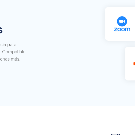
s
cia para
s. Compatible
uchas más.