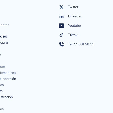
Twitter
Linkedin
uentes
Youtube
Tiktok
ades
segura
Tel: 91 091 50 91
o
rum
tiempo real
i-coerción
oto
ta
stración
nes