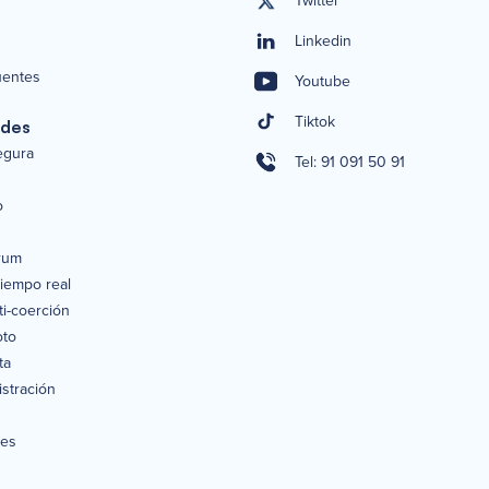
Twitter
Linkedin
uentes
Youtube
Tiktok
ades
segura
Tel: 91 091 50 91
o
rum
tiempo real
i-coerción
oto
ta
stración
nes