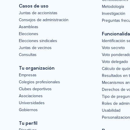
Casos de uso
Metodología
Juntas de accionistas
Investigación
Consejos de administración
Preguntas frec
Asambleas
Elecciones
Funcionalid
Elecciones sindicales
Identificación 
Juntas de vecinos
Voto secreto
Consultas
Voto ponderad
Voto delegado
Tu organización
Cálculo de quó
Empresas
Resultados en 
Colegios profesionales
Mecanismos ant
Clubes deportivos
Derechos de v
Asociaciones
Tipo de pregun
Universidades
Roles de admini
Gobiernos
Usabilidad
Personalizacio
Tu perfil