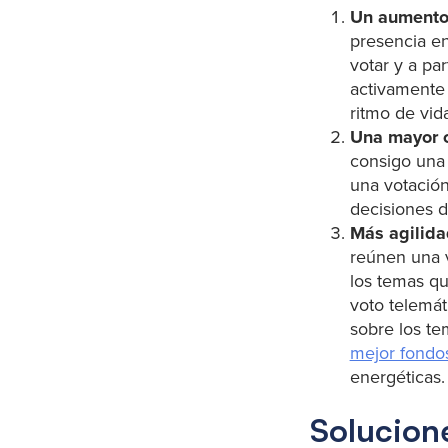
Un aumento 
presencia en
votar y a pa
activamente
ritmo de vid
Una mayor c
consigo una 
una votación
decisiones d
Más agilida
reúnen una v
los temas qu
voto telemát
sobre los te
mejor fondos
energéticas.
Solucion