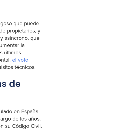
rragoso que puede
e propietarios, y
 y asíncrono, que
aumentar la
os últimos
ntal,
el voto
sitos técnicos.
as de
gulado en España
largo de los años,
n su Código Civil.