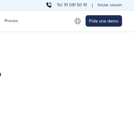
Tel: 91 091 50 91
Iniciar sesión
|
Precios
Pide una demo
o