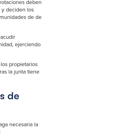
 votaciones deben
 y deciden los
comunidades de de
 acudir
nidad, ejerciendo
los propietarios
as la junta tiene
as de
aga necesaria la
: