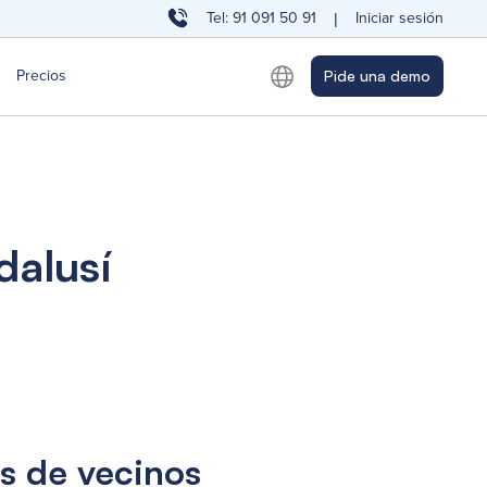
Tel: 91 091 50 91
Iniciar sesión
|
Precios
Pide una demo
dalusí
s de vecinos