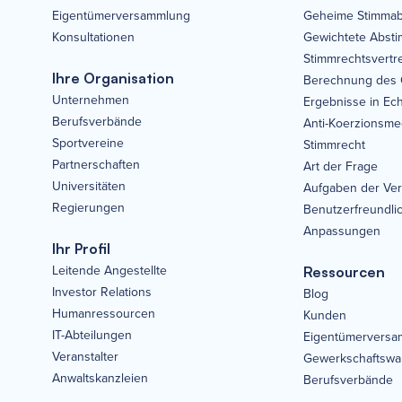
Eigentümerversammlung
Geheime Stimma
Konsultationen
Gewichtete Abst
Stimmrechtsvertr
Ihre Organisation
Berechnung des
Unternehmen
Ergebnisse in Ech
Berufsverbände
Anti-Koerzionsm
Sportvereine
Stimmrecht
Partnerschaften
Art der Frage
Universitäten
Aufgaben der Ve
Regierungen
Benutzerfreundlic
Anpassungen
Ihr Profil
Leitende Angestellte
Ressourcen
Investor Relations
Blog
Humanressourcen
Kunden
IT-Abteilungen
Eigentümervers
Veranstalter
Gewerkschaftswah
Anwaltskanzleien
Berufsverbände