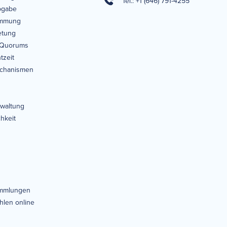
Tel.: +1 (646) 791-4255
bgabe
immung
etung
 Quorums
tzeit
echanismen
rwaltung
hkeit
ammlungen
len online