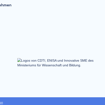
nehmen
en