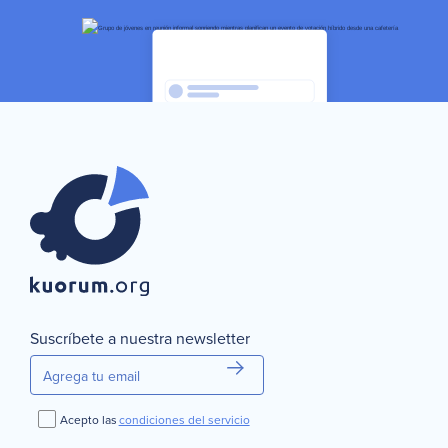
Estadísticas
instantáneas
Selecciona el tipo de votación que quieres crear
Continuar
Cancelar
Suscríbete a nuestra newsletter
Acepto las
condiciones del servicio