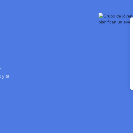
r
 y te