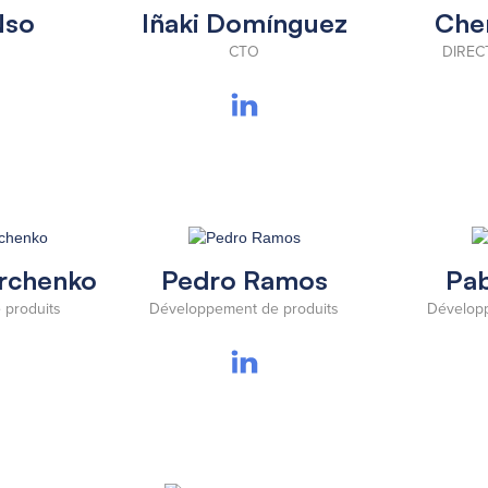
Nso
Iñaki Domínguez
Che
CTO
DIREC
urchenko
Pedro Ramos
Pab
 produits
Développement de produits
Développ