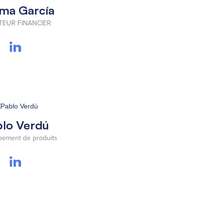
ma García
TEUR FINANCIER
lo Verdú
ement de produits