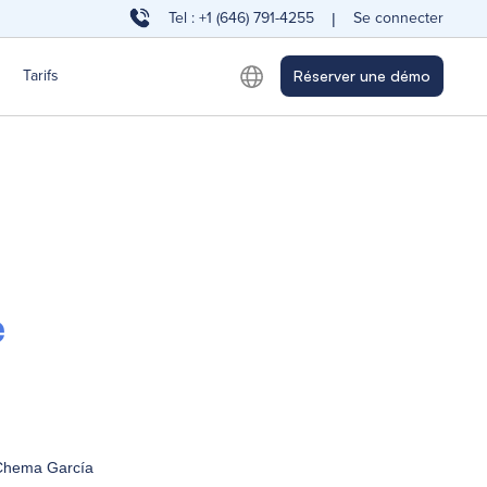
Tel : +1 (646) 791-4255
Se connecter
|
Tarifs
Réserver une démo
e