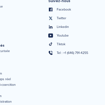
Suivez-nous
se
Facebook
Twitter
Linkedin
Youtube
Tiktok
tés
écurisée
Tel : +1 (646) 791-4255
um
mps réel
-coercition
on
istration