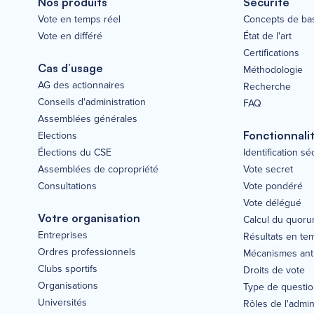
Nos produits
Sécurité
Vote en temps réel
Concepts de ba
Vote en différé
État de l'art
Certifications
Cas d’usage
Méthodologie
AG des actionnaires
Recherche
Conseils d'administration
FAQ
Assemblées générales
Elections
Fonctionnali
Élections du CSE
Identification s
Assemblées de copropriété
Vote secret
Consultations
Vote pondéré
Vote délégué
Votre organisation
Calcul du quor
Entreprises
Résultats en te
Ordres professionnels
Mécanismes anti
Clubs sportifs
Droits de vote
Organisations
Type de questi
Universités
Rôles de l'admin