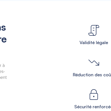
ns
re
Validité légale
r à
es-
Réduction des coû
ment
Sécurité renforcé