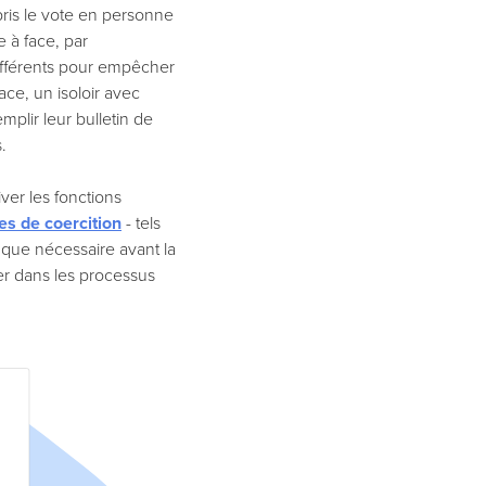
pris le vote en personne
 à face, par
ifférents pour empêcher
ace, un isoloir avec
mplir leur bulletin de
.
ver les fonctions
s de coercition
- tels
s que nécessaire avant la
lier dans les processus