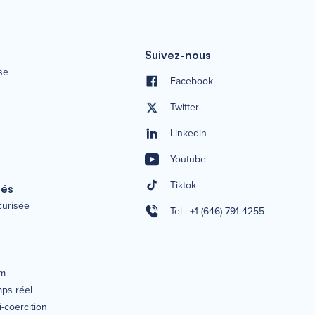
Suivez-nous
se
Facebook
Twitter
Linkedin
Youtube
Tiktok
tés
écurisée
Tel : +1 (646) 791-4255
um
mps réel
-coercition