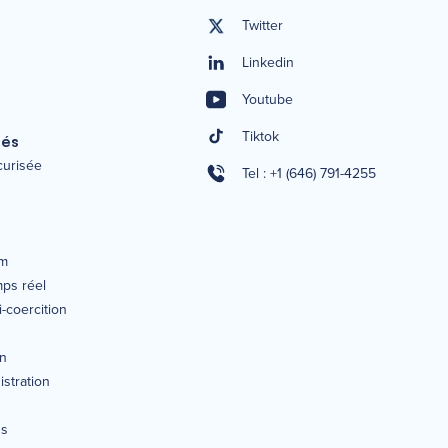
Twitter
Linkedin
Youtube
Tiktok
tés
écurisée
Tel : +1 (646) 791-4255
um
mps réel
-coercition
on
istration
ns