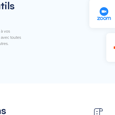
tils
 à vos
 avec toutes
tres.
ns