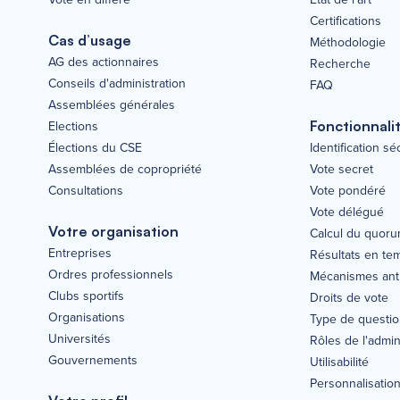
Certifications
Cas d’usage
Méthodologie
AG des actionnaires
Recherche
Conseils d'administration
FAQ
Assemblées générales
Elections
Fonctionnali
Élections du CSE
Identification s
Assemblées de copropriété
Vote secret
Consultations
Vote pondéré
Vote délégué
Votre organisation
Calcul du quor
Entreprises
Résultats en te
Ordres professionnels
Mécanismes anti
Clubs sportifs
Droits de vote
Organisations
Type de questi
Universités
Rôles de l'admin
Gouvernements
Utilisabilité
Personnalisatio