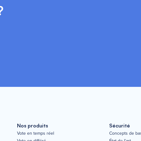
?
Nos produits
Sécurité
Vote en temps réel
Concepts de ba
Vote en différé
État de l'art