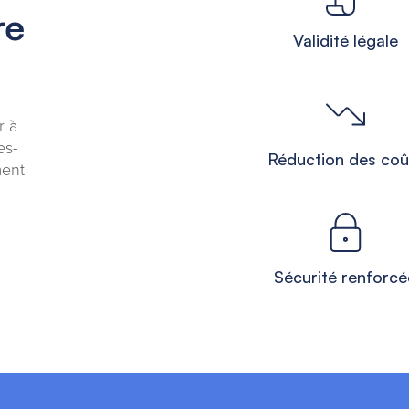
re
Validité légale
r à
es-
Réduction des coû
ment
Sécurité renforcé