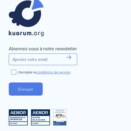
Continuer
Annuler
Abonnez-vous à notre newsletter
J'accepte la
conditions de service