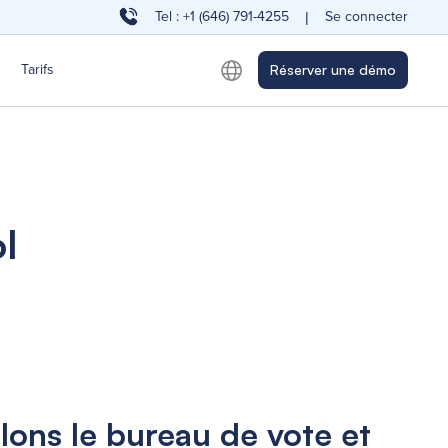
Tel : +1 (646) 791-4255
Se connecter
|
Tarifs
Réserver une démo
l
lons le bureau de vote et