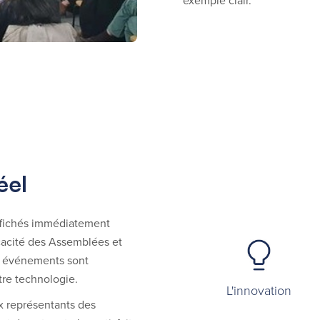
éel
 affichés immédiatement
ficacité des Assemblées et
es événements sont
tre technologie.
L'innovation
x représentants des