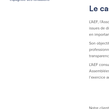
Le ca
L’AEF, l’As
issues de d
en importa
Son objecti
professionn
transparenc
L’AEF consu
Assemblées 
l’exercice 
Notre clien