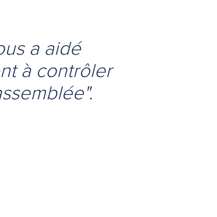
us a aidé
nt à contrôler
'assemblée".