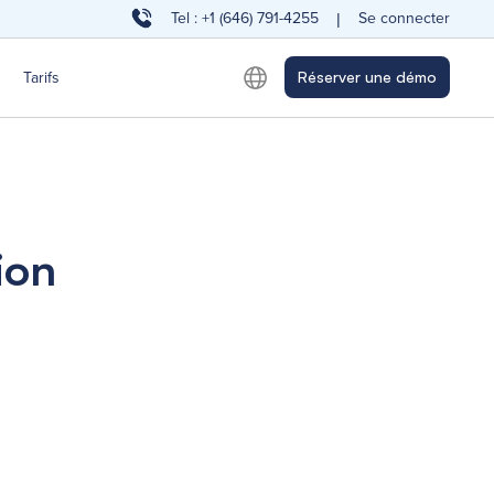
Tel : +1 (646) 791-4255
Se connecter
|
Tarifs
Réserver une démo
ion