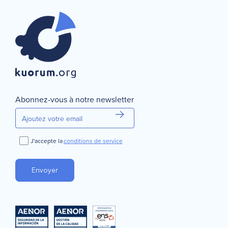
Sélectionnez le type de vote que vous souhaitez créer
Continuer
Annuler
Abonnez-vous à notre newsletter
J'accepte la
conditions de service