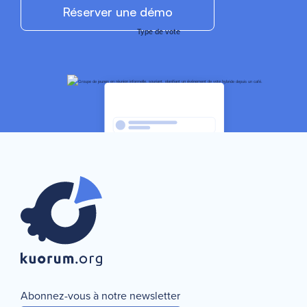
Réserver une démo
Type de vote
Statistiques
instantanées
Sélectionnez le type de vote que vous souhaitez créer
Continuer
Annuler
Abonnez-vous à notre newsletter