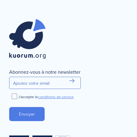
Sélectionnez le type de vote que vous souhaitez créer
Continuer
Annuler
Abonnez-vous à notre newsletter
J'accepte la
conditions de service