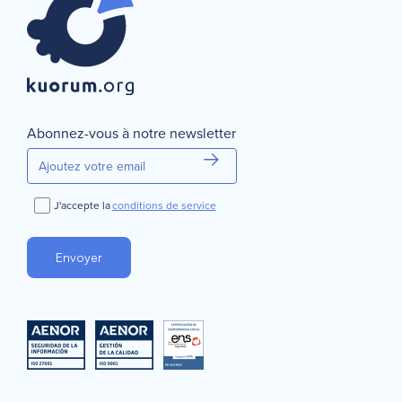
Continuer
Annuler
Abonnez-vous à notre newsletter
J'accepte la
conditions de service