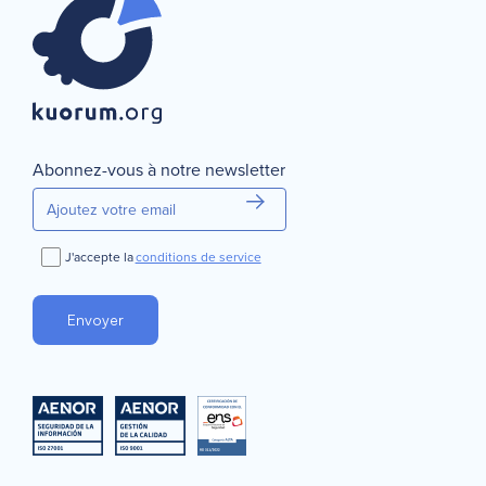
Continuer
Annuler
Abonnez-vous à notre newsletter
J'accepte la
conditions de service