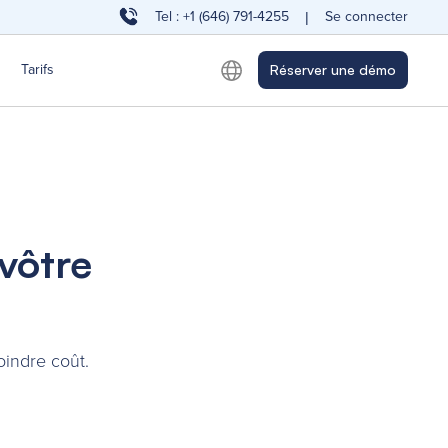
Tel : +1 (646) 791-4255
Se connecter
|
Tarifs
Réserver une démo
vôtre
oindre coût.