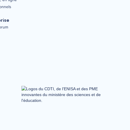
onnels
rise
orum