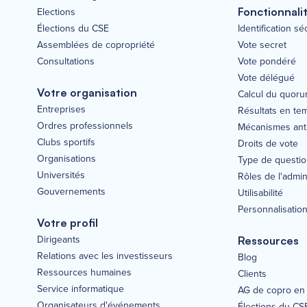
Elections
Fonctionnali
Élections du CSE
Identification s
Assemblées de copropriété
Vote secret
Consultations
Vote pondéré
Vote délégué
Votre organisation
Calcul du quor
Entreprises
Résultats en te
Ordres professionnels
Mécanismes anti
Clubs sportifs
Droits de vote
Organisations
Type de questi
Universités
Rôles de l'admin
Gouvernements
Utilisabilité
Personnalisatio
Votre profil
Dirigeants
Ressources
Relations avec les investisseurs
Blog
Ressources humaines
Clients
Service informatique
AG de copro en 
Organisateurs d'événements
Élections du CS